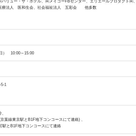
㈱バリュー・ザ・ホテル、㈱メイコーFBセンター、エリエールプロダクト㈱
医療法人 医和生会、社会福祉法人 五彩会 他多数
） 10:00～15:00
-1
分、
 (京葉線東京駅とB1F地下コンコースにて連絡) 、
楽町駅とB1F地下コンコースにて連絡