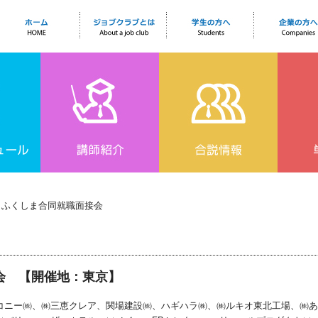
とふくしま合同就職面接会
会
【開催地：東京】
コニー㈱、㈱三恵クレア、関場建設㈱、ハギハラ㈱、㈱ルキオ東北工場、㈱あ