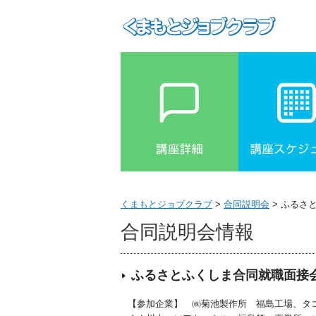
くまもとジョブクラブ
>
合同説明会
> ふるさ
合同説明会情報
ふるさとふくしま合同就職面接
【参加企業】 ㈱菊池製作所 福島工場、タ