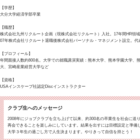
【学歴】
大分大学経済学部卒業
【職歴】
株式会社九州リクルート企画（現株式会社リクルート）入社。17年間HR領域
07年株式会社リクルート退職後株式会社パーソナル・マネジメント設立。代
【プロフィール】
年間面接人数約800名。大学での就職講演実績：熊本大学、熊本学園大学、
大、宮崎産業経営大学など
【資格】
USAインスケープ社認定Discインストラクター
クラブ生へのメッセージ
2008年にジョブクラブを立ち上げて以来、約300名の卒業生を社会に
再会できることを楽しみにしています。結果を出すには目標設定と準備
大学３年生の過ごし方で人生決まります。やりきって自信を持とう！