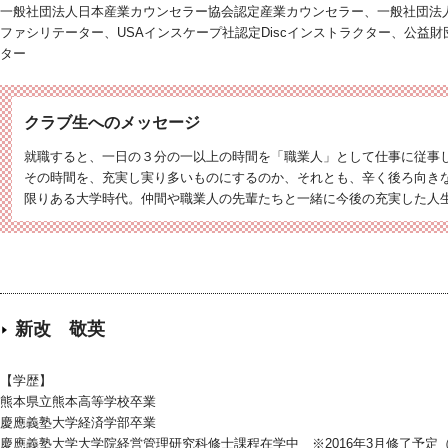
一般社団法人日本産業カウンセラー協会認定産業カウンセラー、一般社団法
ファシリテーター、USAインスケープ社認定Discインストラクター、公益
ター
クラブ生へのメッセージ
就職すると、一日の３分の一以上の時間を「職業人」として仕事に従事
その時間を、充実し実り多いものにするのか、それとも、辛く後ろ向き
限りある大学時代。仲間や職業人の先輩たちと一緒に今後の充実した人
新改 敬英
【学歴】
熊本県立熊本高等学校卒業
慶應義塾大学経済学部卒業
慶應義塾大学大学院経営管理研究科修士課程在学中 ※2016年3月修了予定