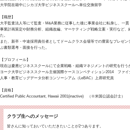
大学院在籍中にシカゴ大学ビジネススクールへ単位交換留学
【職歴】
大手監査法人等にて監査・M&A業務に従事した後に事業会社に転身し、一貫
事業計画策定や財務分析、組織改編、マーケティング戦略立案・実行など、
た。
また、新卒・中途採用責任者としてドームクラス会場等での豊富なプレゼン
ぶ書類選考・面接を行った。
【プロフィール】
現在は慶應ビジネススクールにて企業戦略・組織マネジメントの研究を行う
ヨーク大学ビジネススクール主催国際ケースコンペティション2014 ファイ
人事・教育ビッグデータ分析コンソーシアム（LeBAC）上席研究員
【資格】
Certified Public Accountant, Hawaii 2001(inactive) （※米国公認会計士）
クラブ生へのメッセージ
皆さんに知っておいていただきたいことが2つあります。