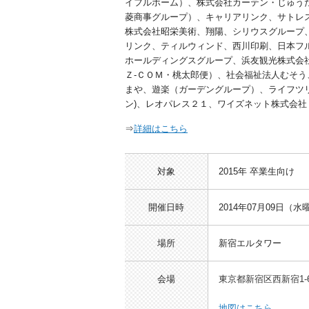
イフルホーム）、株式会社カーテン・じゅうた
菱商事グループ）、キャリアリンク、サトレ
株式会社昭栄美術、翔陽、シリウスグループ、
リンク、ティルウィンド、西川印刷、日本フ
ホールディングスグループ、浜友観光株式会
Ｚ-ＣＯＭ・桃太郎便）、社会福祉法人むそう
まや、遊楽（ガーデングループ）、ライフツリー
ン)、レオパレス２１、ワイズネット株式会
⇒
詳細はこちら
対象
2015年 卒業生向け
開催日時
2014年07月09日（水曜
場所
新宿エルタワー
会場
東京都新宿区西新宿1-6
地図はこちら