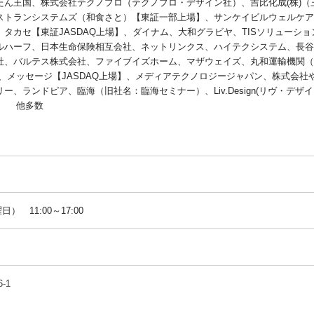
ん王国、株式会社テクノプロ（テクノプロ・デザイン社）、吉比化成(株)（
ストランシステムズ（和食さと）【東証一部上場】、サンケイビルウェルケア
タカセ【東証JASDAQ上場】、ダイナム、大和グラビヤ、TISソリューショ
ルハーフ、日本生命保険相互会社、ネットリンクス、ハイテクシステム、長谷
社、バルテス株式会社、ファイブイズホーム、マザウェイズ、丸和運輸機関（
、メッセージ【JASDAQ上場】、メディアテクノロジージャパン、株式会社
、ランドピア、臨海（旧社名：臨海セミナー）、Liv.Design(リヴ・デザイ
社 他多数
日） 11:00～17:00
-1